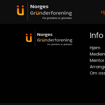
H
Info
Hjem
Medlem
Mentor
Arrang
Om os