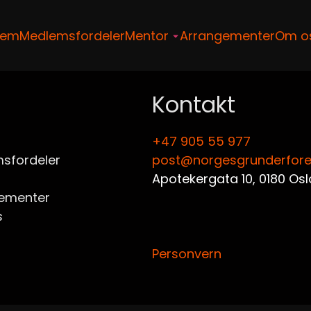
jem
Medlemsfordeler
Mentor
Arrangementer
Om o
Kontakt
+47 905 55 977‬
sfordeler
post@norgesgrunderfore
ementer
s
Personvern